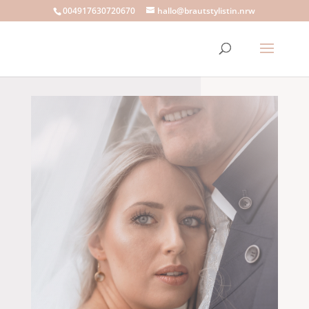
004917630720670
hallo@brautstylistin.nrw